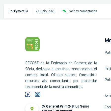
Por
Pymeralia
28 junio, 2021
No hay comentarios
Ma
Polí
FECOSE és la Federació de Comerç de la
Inici
Sénia, dedicada a impulsar i promocionar el
comerç local. Oferim suport, formació i
Polí
recursos als comerciants per potenciar
l’economia de la nostra comunitat.
Act
C/ General Prim 2-6, La Sénia
Con