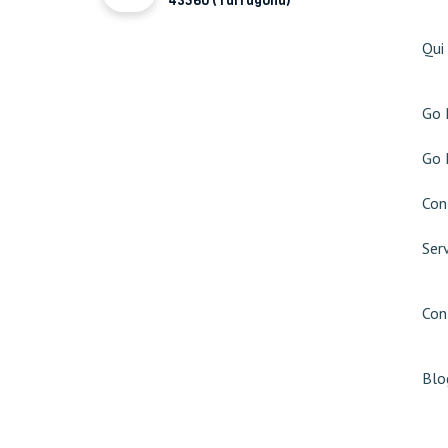
43560 (Tarragona)
Qui
Go 
Go 
Con
Ser
Con
Blo