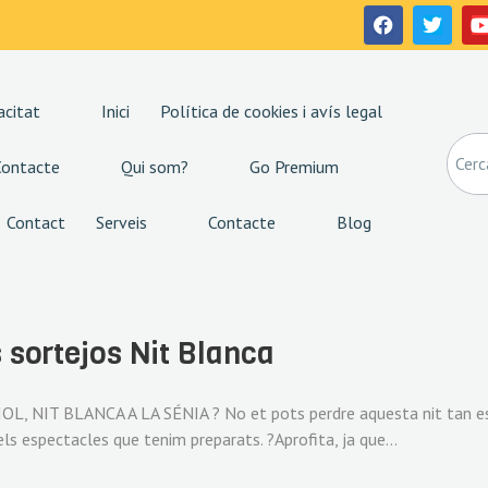
acitat
Inici
Política de cookies i avís legal
Contacte
Qui som?
Go Premium
Contact
Serveis
Contacte
Blog
 sortejos Nit Blanca
OL, NIT BLANCA A LA SÉNIA ? No et pots perdre aquesta nit tan espe
dels espectacles que tenim preparats. ?Aprofita, ja que…