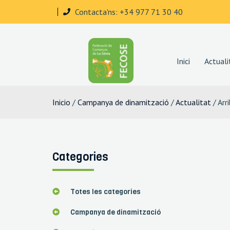
Contacta'ns: +34 977 71 30 40
Inici
Actuali
Inicio
/
Campanya de dinamització
/
Actualitat
/ Arr
Categories
Totes les categories
Campanya de dinamització