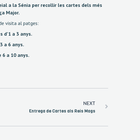
ial a la Sénia per recollir les cartes dels més
aça Major.
de visita al patges:
s d’1 a 3 anys.
 3 a 6 anys.
e 6 a 10 anys.
NEXT
Entrega de Cartes als Reis Mags