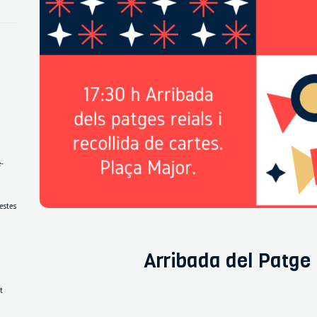
é-
festes
Arribada del Patge 
t