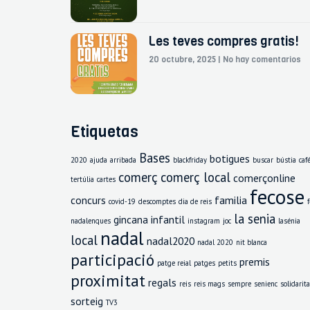
Les teves compres gratis!
20 octubre, 2025
No hay comentarios
Etiquetas
Bases
botigues
2020
ajuda
arribada
blackfriday
buscar
bústia
caf
comerç
comerç local
comerçonline
tertúlia
cartes
fecose
concurs
familia
covid-19
descomptes
dia de reis
la senia
gincana
infantil
nadalenques
instagram
joc
lasénia
nadal
local
nadal2020
nadal 2020
nit blanca
participació
premis
patge reial
patges
petits
proximitat
regals
reis
reis mags
sempre
senienc
solidarita
sorteig
TV3