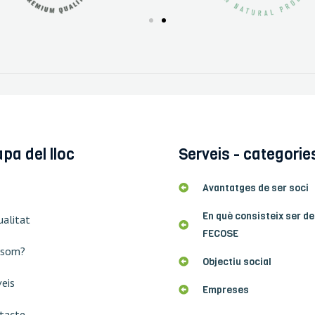
pa del lloc
Serveis - categorie
Avantatges de ser soci
En què consisteix ser de
ualitat
FECOSE
 som?
Objectiu social
veis
Empreses
tacte