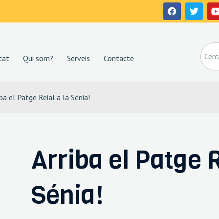
tat
Qui som?
Serveis
Contacte
iba el Patge Reial a la Sénia!
Arriba el Patge R
Sénia!