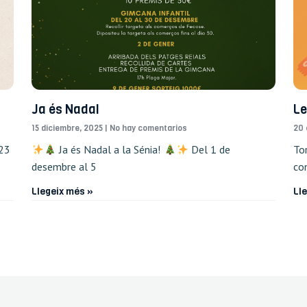
Ja és Nadal
Le
15 diciembre, 2025
No hay comentarios
20 
 23
Ja és Nadal a la Sénia!
Del 1 de
To
desembre al 5
com
Llegeix més »
Ll