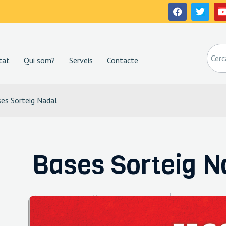
tat
Qui som?
Serveis
Contacte
es Sorteig Nadal
Bases Sorteig N
Pymeralia
diciembre 1, 2022
2:09 pm