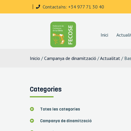
Contacta'ns: +34 977 71 30 40
Inici
Actuali
Inicio
/
Campanya de dinamització
/
Actualitat
/ Bas
Categories
Totes les categories
Campanya de dinamització