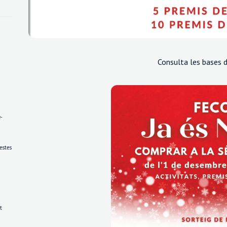
Consulta les bases d
é-
festes
t