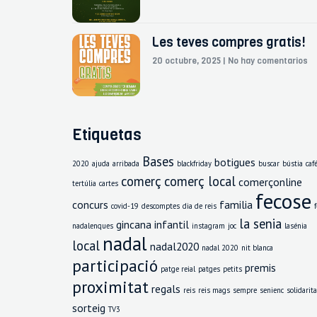
Les teves compres gratis!
20 octubre, 2025
No hay comentarios
Etiquetas
Bases
botigues
2020
ajuda
arribada
blackfriday
buscar
bústia
caf
comerç
comerç local
comerçonline
tertúlia
cartes
fecose
concurs
familia
covid-19
descomptes
dia de reis
la senia
gincana
infantil
nadalenques
instagram
joc
lasénia
nadal
local
nadal2020
nadal 2020
nit blanca
participació
premis
patge reial
patges
petits
proximitat
regals
reis
reis mags
sempre
senienc
solidarita
sorteig
TV3